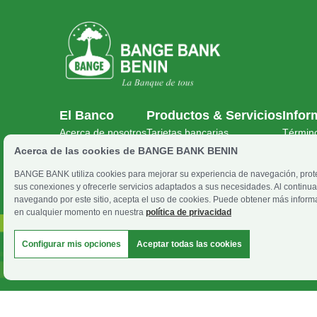
El Banco
Productos & Servicios
Infor
Acerca de nosotros
Tarjetas bancarias
Término
Carreras
Cuentas bancarias
Aviso l
Acerca de las cookies de BANGE BANK BENIN
Noticias
Créditos
Condici
BANGE BANK utiliza cookies para mejorar su experiencia de navegación, prot
Recursos
Bancaseguros
sus conexiones y ofrecerle servicios adaptados a sus necesidades. Al continua
Abrir cuenta
Transferencia rápida
navegando por este sitio, acepta el uso de cookies. Puede obtener más inform
Empleos
en cualquier momento en nuestra
política de privacidad
Configurar mis opciones
Aceptar todas las cookies
© 2026 BANGE BANK BENIN.