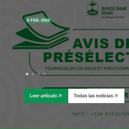
6 FEB. 2026
29 ENE. 2026
11 JUL. 2025
31 DIC. 2024
Inauguración oficial de
#VacacionesEscolares
Un vistazo a un año de
STEIN...
mantener el ...
transformación
BANGE BANK BENIN inauguró oficialmente s
Antes de decir que sí a cada "Mamá, papá, qu
El 27 de diciembre de 2024, el equipo de 
ubicada en la avenida Monseigneur Steinmet
responder a esta sencilla pregunta: "¿Cuánto
Dirección General se reunieron en NOVOTEL
apertura marca una nueva etapa en...
sin compromet...
#ReuniónEstratégica que con...
Leer artículo
Leer artículo
Leer artículo
Leer artículo
Todas las noticias
Todas las noticias
Todas las noticias
Todas las noticias